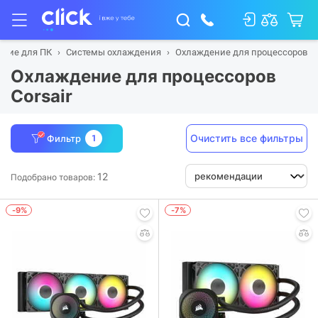
щие для ПК
Системы охлаждения
Охлаждение для процессоров
Охлаждение для процессоров
Corsair
Очистить все фильтры
Фильтр
1
12
Подобрано товаров:
-9%
-7%