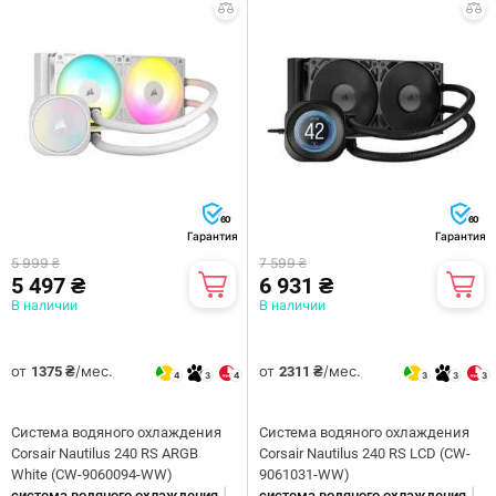
60
60
Гарантия
Гарантия
5 999 ₴
7 599 ₴
5 497 ₴
6 931 ₴
В наличии
В наличии
от
/мес.
от
/мес.
1375 ₴
2311 ₴
4
3
4
3
3
3
Система водяного охлаждения
Система водяного охлаждения
Corsair Nautilus 240 RS ARGB
Corsair Nautilus 240 RS LCD (CW-
White (CW-9060094-WW)
9061031-WW)
|
|
система водяного охлаждения
система водяного охлаждения