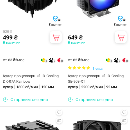
24
24
Гарантия
Гарантия
529 ₴
499 ₴
649 ₴
В наличии
В наличии
от
/мес.
от
/мес.
63 ₴
82 ₴
8
5
8
8
5
8
1
Отзыв
Кулер процессорный ID-Cooling
Кулер процессорный ID-Cooling
DK-07A Rainbow
SE-903-XT
|
|
|
|
кулер
1800 об/мин
120 мм
кулер
2200 об/мин
92 мм
Отправим сегодня
Отправим сегодня