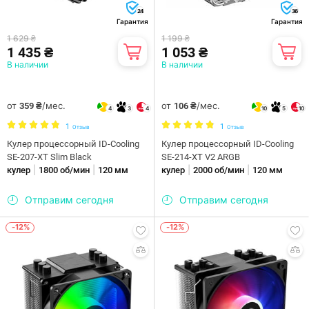
24
36
Гарантия
Гарантия
1 629 ₴
1 199 ₴
1 435 ₴
1 053 ₴
В наличии
В наличии
от
/мес.
от
/мес.
359 ₴
106 ₴
4
3
4
10
5
10
1
1
Отзыв
Отзыв
Кулер процессорный ID-Cooling
Кулер процессорный ID-Cooling
SE-207-XT Slim Black
SE-214-XT V2 ARGB
|
|
|
|
кулер
1800 об/мин
120 мм
кулер
2000 об/мин
120 мм
Отправим сегодня
Отправим сегодня
-12%
-12%