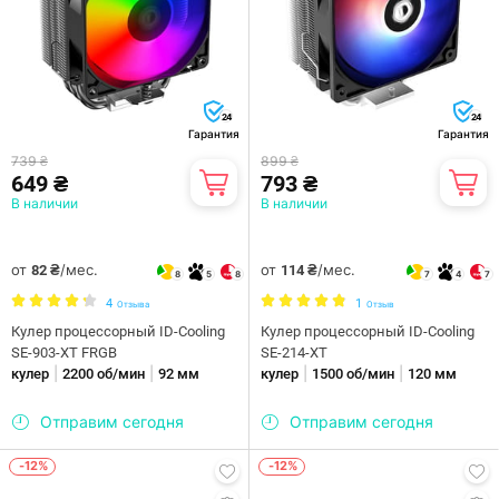
24
24
Гарантия
Гарантия
739 ₴
899 ₴
649 ₴
793 ₴
В наличии
В наличии
от
/мес.
от
/мес.
82 ₴
114 ₴
8
5
8
7
4
7
4
1
Отзыва
Отзыв
Кулер процессорный ID-Cooling
Кулер процессорный ID-Cooling
SE-903-XT FRGB
SE-214-XT
|
|
|
|
кулер
2200 об/мин
92 мм
кулер
1500 об/мин
120 мм
Отправим сегодня
Отправим сегодня
-12%
-12%