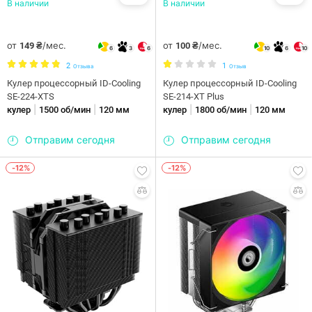
В наличии
В наличии
от
/мес.
от
/мес.
149 ₴
100 ₴
6
3
6
10
6
10
2
1
Отзыва
Отзыв
Кулер процессорный ID-Cooling
Кулер процессорный ID-Cooling
SE-224-XTS
SE-214-XT Plus
|
|
|
|
кулер
1500 об/мин
120 мм
кулер
1800 об/мин
120 мм
Отправим сегодня
Отправим сегодня
-12%
-12%