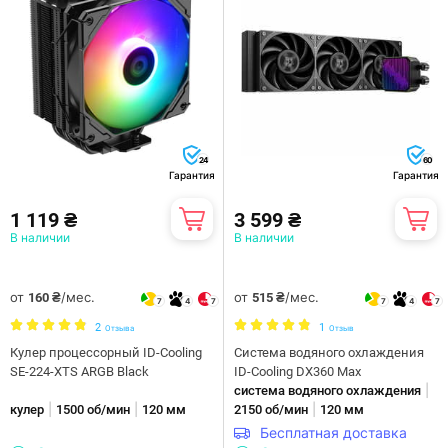
24
60
Гарантия
Гарантия
1 119 ₴
3 599 ₴
В наличии
В наличии
от
/мес.
от
/мес.
160 ₴
515 ₴
7
4
7
7
4
7
2
1
Отзыва
Отзыв
Кулер процессорный ID-Cooling
Система водяного охлаждения
SE-224-XTS ARGB Black
ID-Cooling DX360 Max
|
система водяного охлаждения
|
|
|
кулер
1500 об/мин
120 мм
2150 об/мин
120 мм
Бесплатная доставка