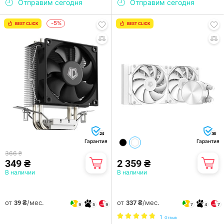
Отправим сегодня
Отправим сегодня
-5%
BEST CLICK
BEST CLICK
24
36
Гарантия
Гарантия
366 ₴
349 ₴
2 359 ₴
В наличии
В наличии
от
/мес.
от
/мес.
39 ₴
337 ₴
9
5
9
7
4
7
1
Отзыв