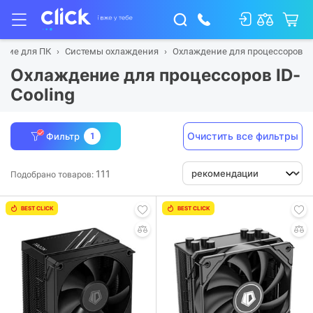
щие для ПК
Системы охлаждения
Охлаждение для процессоров
Охлаждение для процессоров ID-
Cooling
Очистить все фильтры
Фильтр
1
111
Подобрано товаров:
BEST CLICK
BEST CLICK