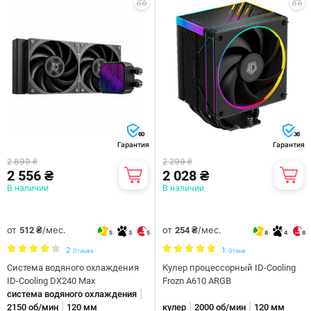
60
36
Гарантия
Гарантия
2 899 ₴
2 299 ₴
2 556 ₴
2 028 ₴
В наличии
В наличии
от
/мес.
от
/мес.
512 ₴
254 ₴
5
3
5
8
4
8
2
1
Отзыва
Отзыв
Система водяного охлаждения
Кулер процессорный ID-Cooling
ID-Cooling DX240 Max
Frozn A610 ARGB
|
система водяного охлаждения
|
|
|
2150 об/мин
120 мм
кулер
2000 об/мин
120 мм