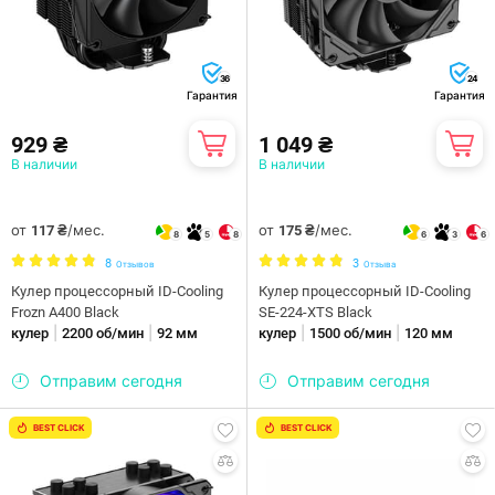
36
24
Гарантия
Гарантия
929 ₴
1 049 ₴
В наличии
В наличии
от
/мес.
от
/мес.
117 ₴
175 ₴
8
5
8
6
3
6
8
3
Отзывов
Отзыва
Кулер процессорный ID-Cooling
Кулер процессорный ID-Cooling
Frozn A400 Black
SE-224-XTS Black
|
|
|
|
кулер
2200 об/мин
92 мм
кулер
1500 об/мин
120 мм
Отправим сегодня
Отправим сегодня
BEST CLICK
BEST CLICK