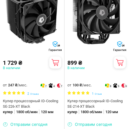
24
24
Гарантия
Гарантия
1 729 ₴
899 ₴
В наличии
В наличии
от
/мес.
от
/мес.
247 ₴
100 ₴
7
4
7
9
5
9
2
1
Отзыва
Отзыв
Кулер процессорный ID-Cooling
Кулер процессорный ID-Cooling
SE-226-XT Black
SE-214-XT Black
|
|
|
|
кулер
1800 об/мин
120 мм
кулер
1800 об/мин
120 мм
Отправим сегодня
Отправим сегодня