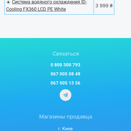
☀️
Система водяного охлаждения ID-
3 999 ₴
Cooling FX360 LCD PE White
Связаться
0 800 300 793
067 005 08 48
067 005 13 56
Магазины продавца
г. Киев