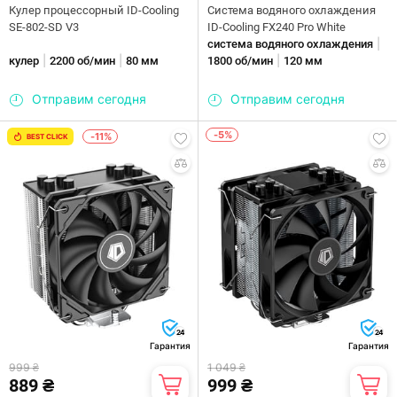
Кулер процессорный ID-Cooling
Система водяного охлаждения
SE-802-SD V3
ID-Cooling FX240 Pro White
|
система водяного охлаждения
|
|
|
кулер
2200 об/мин
80 мм
1800 об/мин
120 мм
Отправим сегодня
Отправим сегодня
-5%
-11%
BEST CLICK
24
24
Гарантия
Гарантия
999 ₴
1 049 ₴
889 ₴
999 ₴