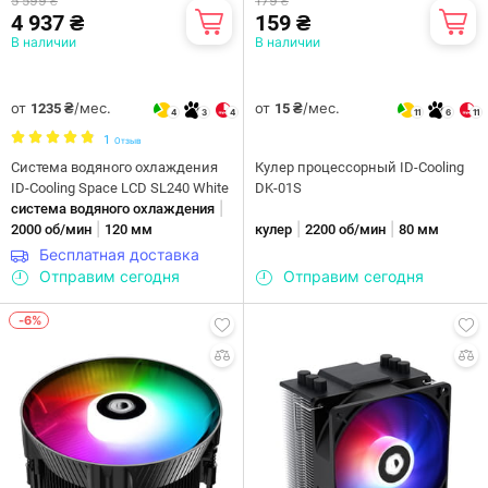
5 599 ₴
179 ₴
4 937 ₴
159 ₴
В наличии
В наличии
от
/мес.
от
/мес.
1235 ₴
15 ₴
4
3
4
11
6
11
1
Отзыв
Система водяного охлаждения
Кулер процессорный ID-Cooling
ID-Cooling Space LCD SL240 White
DK-01S
|
система водяного охлаждения
|
|
|
2000 об/мин
120 мм
кулер
2200 об/мин
80 мм
Бесплатная доставка
Отправим сегодня
Отправим сегодня
-6%