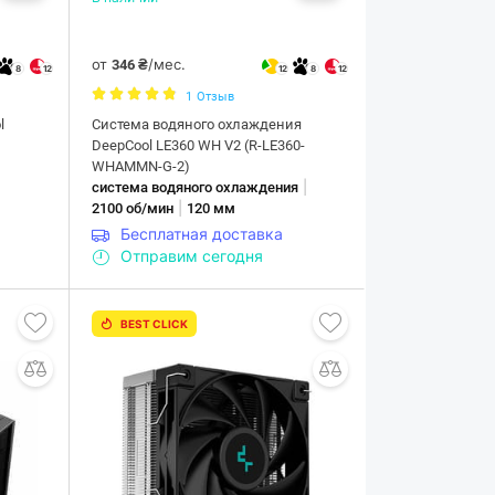
от
/мес.
346 ₴
8
12
12
8
12
1
Отзыв
l
Система водяного охлаждения
DeepCool LE360 WH V2 (R-LE360-
WHAMMN-G-2)
|
система водяного охлаждения
|
2100 об/мин
120 мм
Бесплатная доставка
Отправим сегодня
BEST CLICK