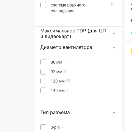
система водяного
31
охлаждения
Максимальное TDP (для ЦП
и видеокарт)
Диаметр вентилятора
80 мм
1
92 мм
3
120 мм
61
140 мм
7
Тип разъема
3-pin
2