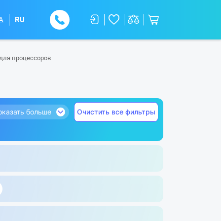
A
RU
для процессоров
оказать больше
Очистить все фильтры