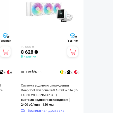
36
60
Гарантия
Гарантия
10 009 ₴
8 628 ₴
В наличии
от
/мес.
719 ₴
8
12
12
8
12
l
Система водяного охлаждения
0-
DeepCool Mystique 360 ARGB White (R-
LX360-WHDSNMCP-G-1)
|
система водяного охлаждения
|
2400 об/мин
120 мм
Бесплатная доставка