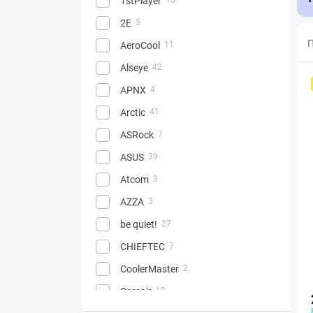
1stPlayer
2E
5
П
AeroCool
11
Alseye
42
APNX
4
Arctic
41
ASRock
7
ASUS
39
Atcom
3
AZZA
3
be quiet!
27
CHIEFTEC
7
CoolerMaster
2
Corsair
12
13