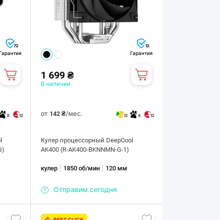
72
12
Гарантия
Гарантия
1 699 ₴
В наличии
от
/мес.
142 ₴
8
12
12
8
12
l
Кулер процессорный DeepCool
G)
AK400 (R-AK400-BKNNMN-G-1)
|
|
кулер
1850 об/мин
120 мм
Отправим сегодня
BEST CLICK