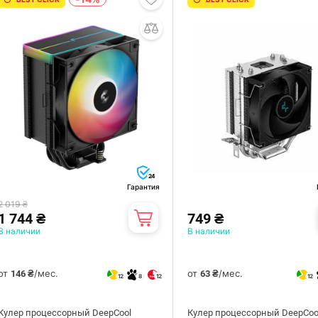
24
Гарантия
2 019 ₴
1 744 ₴
749 ₴
В наличии
В наличии
от
/мес.
от
/мес.
146 ₴
63 ₴
12
8
12
12
Кулер процессорный DeepCool
Кулер процессорный DeepCoo