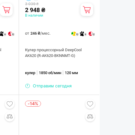
3 039 ₴
2 948 ₴
В наличии
от
/мес.
246 ₴
8
12
12
8
12
l
Кулер процессорный DeepCool
AK620 (R-AK620-BKNNMT-G)
|
|
кулер
1850 об/мин
120 мм
Отправим сегодня
-14%