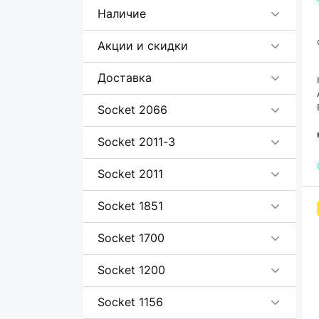
DarkFlash
Наличие
Deepcool
83
Акции и скидки
Enermax
1
Fractal Design
7
Доставка
FSP
4
Socket 2066
GameMax
37
Gigabyte
9
Socket 2011-3
ID-Cooling
111
Socket 2011
Lian Li
25
Socket 1851
Machenike
8
Montech
17
Socket 1700
MSI
18
Socket 1200
Noctua
1
NZXT
9
Socket 1156
32