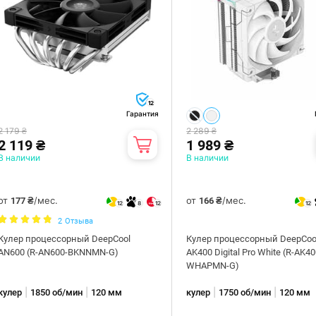
12
Гарантия
2 179 ₴
2 289 ₴
2 119 ₴
1 989 ₴
В наличии
В наличии
от
/мес.
от
/мес.
177 ₴
166 ₴
12
8
12
12
2
Отзыва
Кулер процессорный DeepCool
Кулер процессорный DeepCoo
AN600 (R-AN600-BKNNMN-G)
AK400 Digital Pro White (R-AK40
WHAPMN-G)
|
|
|
|
кулер
1850 об/мин
120 мм
кулер
1750 об/мин
120 мм