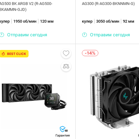
AG500 BK ARGB V2 (R-AG500-
AG300 (R-AG300-BKNNMN-G)
BKAMMN-GJD)
|
|
|
|
кулер
1950 об/мин
120 мм
кулер
3050 об/мин
92 мм
Отправим сегодня
Отправим сегодня
-14%
BEST CLICK
60
Гарантия