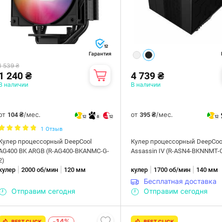
12
Гарантия
1 539 ₴
1 240 ₴
4 739 ₴
В наличии
В наличии
от
/мес.
от
/мес.
104 ₴
395 ₴
12
8
12
12
1
Отзыв
Кулер процессорный DeepCool
Кулер процессорный DeepCoo
AG400 BK ARGB (R-AG400-BKANMC-G-
Assassin IV (R-ASN4-BKNNMT-
2)
|
|
|
|
кулер
2000 об/мин
120 мм
кулер
1700 об/мин
140 мм
Бесплатная доставка
Отправим сегодня
Отправим сегодня
-14%
BEST CLICK
BEST CLICK