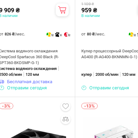
1 109 ₴
9 909 ₴
959 ₴
В наличии
В наличии
от
/мес.
от
/мес.
826 ₴
80 ₴
12
8
12
12
Система водяного охлаждения
Кулер процессорный DeepCoo
DeepCool Spartacus 360 Black (R-
AG400 (R-AG400-BKNNMN-G-1)
SPT360-BKDSMP-G-1)
|
система водяного охлаждения
|
|
|
2500 об/мин
120 мм
кулер
2000 об/мин
120 мм
Бесплатная доставка
Отправим сегодня
Отправим сегодня
-3%
-13%