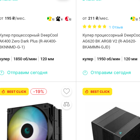
от
/мес.
от
/мес.
195 ₴
211 ₴
12
8
12
12
1
Отзыв
Кулер процессорный DeepCool
Кулер процессорный DeepCoo
AK400 Zero Dark Plus (R-AK400-
AG620 BK ARGB V2 (R-AG620-
BKNNMD-G-1)
BKAMMN-GJD)
|
|
|
|
кулер
1850 об/мин
120 мм
кулер
1950 об/мин
120 мм
Отправим сегодня
Отправим сегодня
-19%
BEST CLICK
BEST CLICK