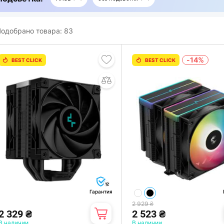
одобрано товара:
83
-14%
BEST CLICK
BEST CLICK
12
Гарантия
2 929 ₴
2 329 ₴
2 523 ₴
В наличии
В наличии