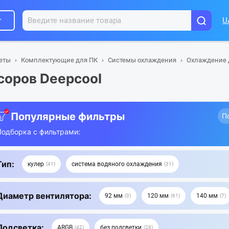
г
U
шеты
Комплектующие для ПК
Системы охлаждения
Охлаждение 
соров Deepcool
Популярные фильтры
П
Подборка с фильтрами:
Тип:
кулер
система водяного охлаждения
41
31
Диаметр вентилятора:
92 мм
120 мм
140 мм
3
61
7
Подсветка:
ARGB
без подсветки
42
28