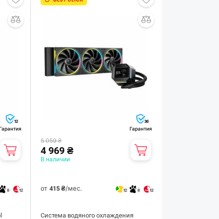
12
36
Гарантия
Гарантия
5 059 ₴
4 969 ₴
В наличии
от
/мес.
415 ₴
8
12
12
8
12
l
Система водяного охлаждения