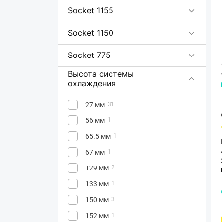
Ocypus
Socket 1155
PCCooler
27
Socket 1150
SilverStone
2
Supermicro
1
Socket 775
Titan
1
Высота системы
Vinga
9
охлаждения
Xilence
13
27 мм
31
Zalman
21
56 мм
1
65.5 мм
1
67 мм
1
129 мм
2
133 мм
1
150 мм
3
152 мм
1