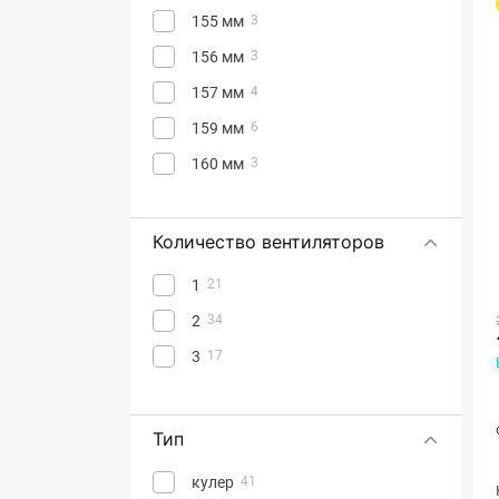
155 мм
3
156 мм
3
157 мм
4
159 мм
6
160 мм
3
161 мм
4
164 мм
3
Количество вентиляторов
165 мм
2
1
21
172 мм
1
2
34
3
17
Тип
кулер
41