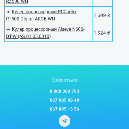
RZ500 WH
☀️
Кулер процессорный PCCooler
1 699 ₴
RT500 Digital ARGB WH
☀️
Кулер процессорный Alseye N600-
1 524 ₴
DT-W (AS.01.05.0010)
Связаться
0 800 300 793
067 005 08 48
067 005 13 56