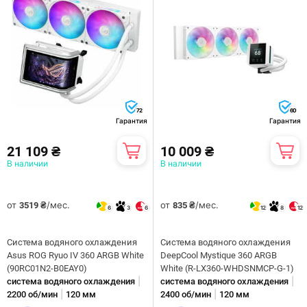
72
60
Гарантия
Гарантия
21 109 ₴
10 009 ₴
В наличии
В наличии
от
/мес.
от
/мес.
3519 ₴
835 ₴
6
3
6
12
8
12
Система водяного охлаждения
Система водяного охлаждения
Asus ROG Ryuo IV 360 ARGB White
DeepCool Mystique 360 ARGB
(90RC01N2-B0EAY0)
White (R-LX360-WHDSNMCP-G-1)
|
|
система водяного охлаждения
система водяного охлаждения
|
|
2200 об/мин
120 мм
2400 об/мин
120 мм