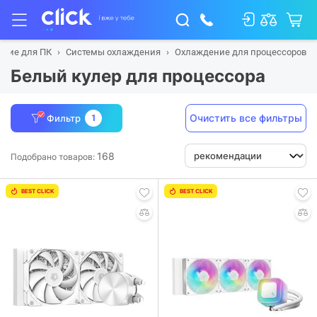
щие для ПК
Системы охлаждения
Охлаждение для процессоров
Белый кулер для процессора
Очистить все фильтры
Фильтр
1
168
Подобрано товаров:
BEST CLICK
BEST CLICK