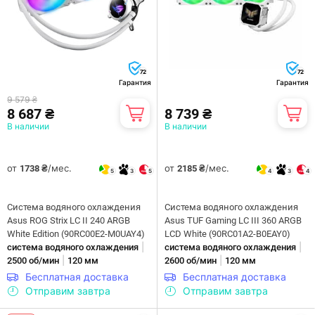
72
72
Гарантия
Гарантия
9 579 ₴
8 687 ₴
8 739 ₴
В наличии
В наличии
от
/мес.
от
/мес.
1738 ₴
2185 ₴
5
3
5
4
3
4
Система водяного охлаждения
Система водяного охлаждения
Asus ROG Strix LC II 240 ARGB
Asus TUF Gaming LC III 360 ARGB
White Edition (90RC00E2-M0UAY4)
LCD White (90RC01A2-B0EAY0)
|
|
система водяного охлаждения
система водяного охлаждения
|
|
2500 об/мин
120 мм
2600 об/мин
120 мм
Бесплатная доставка
Бесплатная доставка
Отправим завтра
Отправим завтра