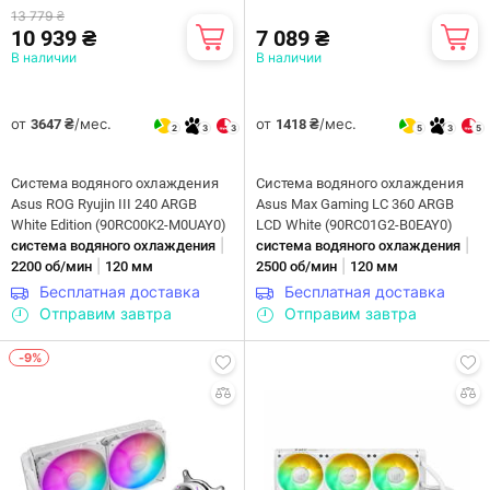
13 779 ₴
10 939 ₴
7 089 ₴
В наличии
В наличии
от
/мес.
от
/мес.
3647 ₴
1418 ₴
2
3
3
5
3
5
Система водяного охлаждения
Система водяного охлаждения
Asus ROG Ryujin III 240 ARGB
Asus Max Gaming LC 360 ARGB
White Edition (90RC00K2-M0UAY0)
LCD White (90RC01G2-B0EAY0)
|
|
система водяного охлаждения
система водяного охлаждения
|
|
2200 об/мин
120 мм
2500 об/мин
120 мм
Бесплатная доставка
Бесплатная доставка
Отправим завтра
Отправим завтра
-9%