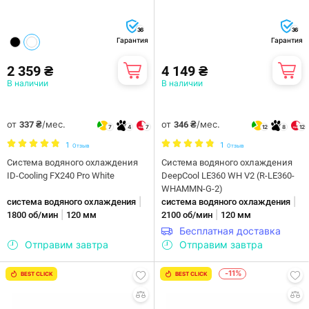
36
36
Гарантия
Гарантия
2 359 ₴
4 149 ₴
В наличии
В наличии
от
/мес.
от
/мес.
337 ₴
346 ₴
7
4
7
12
8
12
1
1
Отзыв
Отзыв
Система водяного охлаждения
Система водяного охлаждения
ID-Cooling FX240 Pro White
DeepCool LE360 WH V2 (R-LE360-
WHAMMN-G-2)
|
|
система водяного охлаждения
система водяного охлаждения
|
|
1800 об/мин
120 мм
2100 об/мин
120 мм
Бесплатная доставка
Отправим завтра
Отправим завтра
-11%
BEST CLICK
BEST CLICK