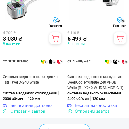
60
60
Гарантия
Гарантия
4 799 ₴
6 119 ₴
3 030 ₴
5 499 ₴
В наличии
В наличии
от
/мес.
от
/мес.
1010 ₴
459 ₴
2
3
3
12
8
12
Система водяного охлаждения
Система водяного охлаждения
1stPlayer X-240 White
DeepCool Mystique 240 ARGB
White (R-LX240-WHDSNMCP-G-1)
|
|
система водяного охлаждения
система водяного охлаждения
|
|
2000 об/мин
120 мм
2400 об/мин
120 мм
Бесплатная доставка
Бесплатная доставка
Отправим завтра
Отправим завтра