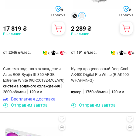
72
36
Гарантия
Гарантия
17 819 ₴
2 289 ₴
В наличии
В наличии
от
/мес.
от
/мес.
2546 ₴
191 ₴
7
4
7
12
8
12
Система водяного охлаждения
Кулер процессорный DeepCool
Asus ROG Ryujin III 360 ARGB
AK400 Digital Pro White (R-AK400-
Extreme White (90RC0132-M0EAY0)
WHAPMN-G)
|
система водяного охлаждения
|
|
|
2800 об/мин
120 мм
кулер
1750 об/мин
120 мм
Бесплатная доставка
Отправим завтра
Отправим завтра