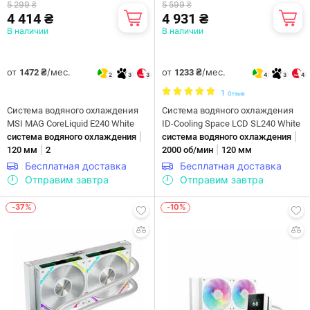
5 299 ₴
5 599 ₴
4 414 ₴
4 931 ₴
В наличии
В наличии
от
/мес.
от
/мес.
1472 ₴
1233 ₴
2
3
3
4
3
4
1
Отзыв
Система водяного охлаждения
Система водяного охлаждения
MSI MAG CoreLiquid E240 White
ID-Cooling Space LCD SL240 White
|
|
система водяного охлаждения
система водяного охлаждения
|
|
120 мм
2
2000 об/мин
120 мм
Бесплатная доставка
Бесплатная доставка
Отправим завтра
Отправим завтра
-37%
-10%