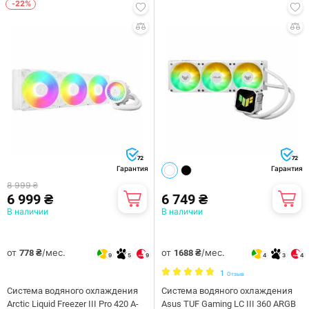
-22%
72
72
Гарантия
Гарантия
8 999 ₴
6 999 ₴
6 749 ₴
В наличии
В наличии
от
/мес.
от
/мес.
778 ₴
1688 ₴
9
5
9
4
3
4
1
Отзыв
Система водяного охлаждения
Система водяного охлаждения
Arctic Liquid Freezer III Pro 420 A-
Asus TUF Gaming LC III 360 ARGB