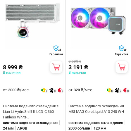
72
36
Гарантия
Гарантия
3 599 ₴
8 999 ₴
3 191 ₴
В наличии
В наличии
от
/мес.
от
/мес.
3000 ₴
320 ₴
3
3
3
10
5
10
Система водяного охлаждения
Система водяного охлаждения
Lian Li HydroShift II LCD-C 360
MSI MAG CoreLiquid A13 240 WH
Fanless White
|
|
(G89.GHS2LCD36W.00)
система водяного охлаждения
система водяного охлаждения
|
|
24 мм
ARGB
2000 об/мин
120 мм