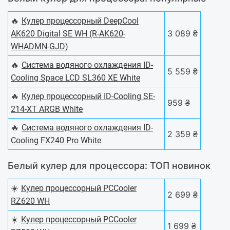
🔥
Кулер процессорный DeepCool
3 089 ₴
AK620 Digital SE WH (R-AK620-
WHADMN-GJD)
🔥
Система водяного охлаждения ID-
5 559 ₴
Cooling Space LCD SL360 XE White
🔥
Кулер процессорный ID-Cooling SE-
959 ₴
214-XT ARGB White
🔥
Система водяного охлаждения ID-
2 359 ₴
Cooling FX240 Pro White
Белый кулер для процессора: ТОП новинок
☀️
Кулер процессорный PCCooler
2 699 ₴
RZ620 WH
☀️
Кулер процессорный PCCooler
1 699 ₴