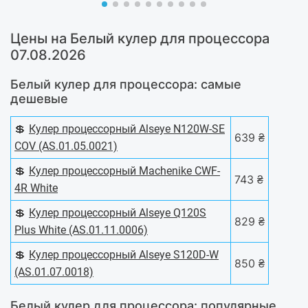
Цены на Белый кулер для процессора
07.08.2026
Белый кулер для процессора: самые
дешевые
💲
Кулер процессорный Alseye N120W-SE
639 ₴
COV (AS.01.05.0021)
💲
Кулер процессорный Machenike CWF-
743 ₴
4R White
💲
Кулер процессорный Alseye Q120S
829 ₴
Plus White (AS.01.11.0006)
💲
Кулер процессорный Alseye S120D-W
850 ₴
(AS.01.07.0018)
Белый кулер для процессора: популярные