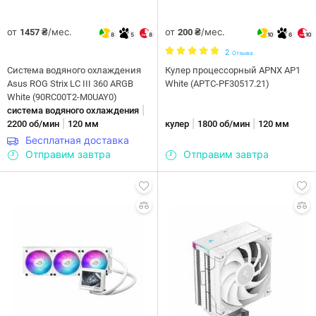
от
/мес.
от
/мес.
1457 ₴
200 ₴
8
5
8
10
6
10
2
Отзыва
Система водяного охлаждения
Кулер процессорный APNX AP1
Asus ROG Strix LC III 360 ARGB
White (APTC-PF30517.21)
White (90RC00T2-M0UAY0)
|
система водяного охлаждения
|
|
|
2200 об/мин
120 мм
кулер
1800 об/мин
120 мм
Бесплатная доставка
Отправим завтра
Отправим завтра