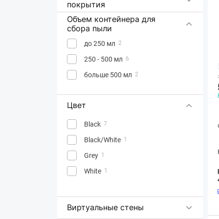
покрытия
Объем контейнера для
сбора пыли
до 250 мл
2
250 - 500 мл
6
больше 500 мл
2
Цвет
Black
7
Black/White
1
Grey
1
White
1
Виртуальные стены