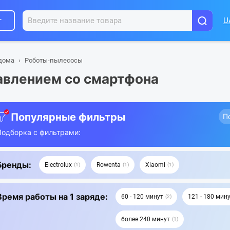
г
U
 дома
Роботы-пылесосы
авлением со смартфона
Популярные фильтры
П
Подборка с фильтрами:
Бренды:
Electrolux
Rowenta
Xiaomi
1
1
1
Время работы на 1 заряде:
60 - 120 минут
121 - 180 мин
2
более 240 минут
1