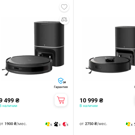
24
Гарантия
9 499 ₴
10 999 ₴
В наличии
В наличии
от
/мес.
от
/мес.
1900 ₴
2750 ₴
5
3
5
4