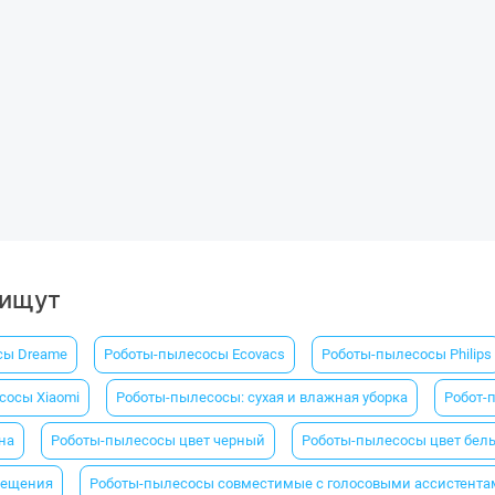
 ищут
сы Dreame
Роботы-пылесосы Ecovacs
Роботы-пылесосы Philips
сосы Xiaomi
Роботы-пылесосы: сухая и влажная уборка
Робот-
на
Роботы-пылесосы цвет черный
Роботы-пылесосы цвет бел
мещения
Роботы-пылесосы совместимые с голосовыми ассистента