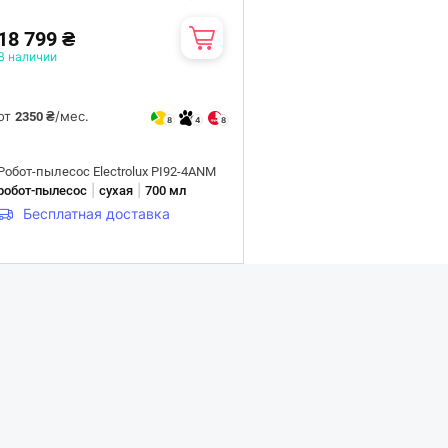
18 799 ₴
В наличии
от
/мес.
2350 ₴
8
4
8
Робот-пылесос Electrolux PI92-4ANM
|
|
робот-пылесос
сухая
700 мл
Бесплатная доставка