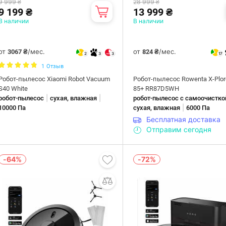
9 999 ₴
28 999 ₴
9 199 ₴
13 999 ₴
В наличии
В наличии
от
/мес.
от
/мес.
3067 ₴
824 ₴
2
3
3
17
1
Отзыв
Робот-пылесос Xiaomi Robot Vacuum
Робот-пылесос Rowenta X-Plore
S40 White
85+ RR87D5WH
|
|
робот-пылесос
сухая, влажная
робот-пылесос с самоочистко
|
10000 Па
сухая, влажная
6000 Па
Бесплатная доставка
Отправим сегодня
-64%
-72%