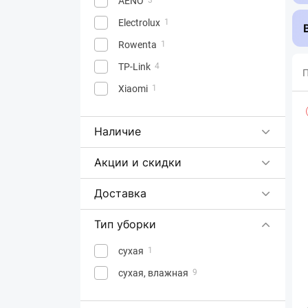
AENO
Electrolux
1
Rowenta
1
TP-Link
4
П
Xiaomi
1
Наличие
Акции и скидки
Доставка
Тип уборки
сухая
1
сухая, влажная
9