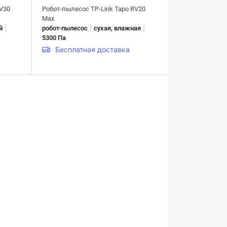
RV30
Робот-пылесос TP-Link Tapo RV20
Max
|
|
|
й
робот-пылесос
сухая, влажная
5300 Па
Бесплатная доставка