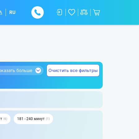
A
RU
оказать больше
Очистить все фильтры
ут
181 - 240 минут
6
1