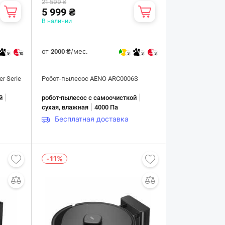
21 599 ₴
5 999 ₴
В наличии
от
/мес.
2000 ₴
9
10
3
3
3
r Serie
Робот-пылесос AENO ARC0006S
|
|
й
робот-пылесос с самоочисткой
|
сухая, влажная
4000 Па
Бесплатная доставка
-11%