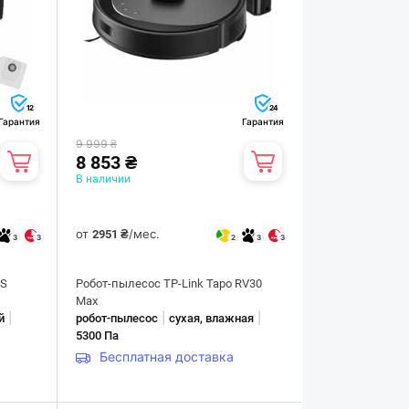
12
24
Гарантия
Гарантия
9 999 ₴
8 853 ₴
В наличии
от
/мес.
2951 ₴
3
3
2
3
3
5S
Робот-пылесос TP-Link Tapo RV30
Max
|
|
|
й
робот-пылесос
сухая, влажная
5300 Па
Бесплатная доставка