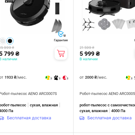
12
Гарантия
15 999 ₴
21 599 ₴
5 799 ₴
5 999 ₴
В наличии
В наличии
от
/мес.
от
/мес.
1933 ₴
2000 ₴
3
3
3
3
Робот-пылесос AENO ARC0007S
Робот-пылесос AENO ARC000
|
|
робот-пылесос
сухая, влажная
робот-пылесос с самоочистко
|
4000 Па
сухая, влажная
4000 Па
Бесплатная доставка
Бесплатная доставка