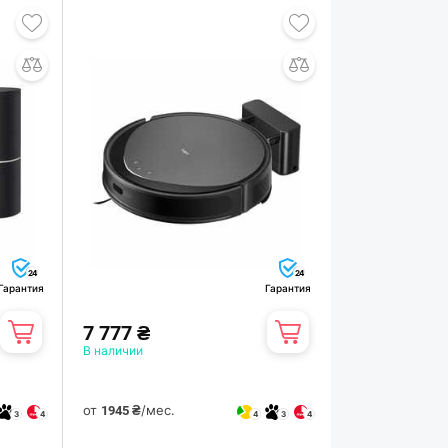
24
24
Гарантия
Гарантия
7 777 ₴
В наличии
от
/мес.
1945 ₴
3
4
4
3
4