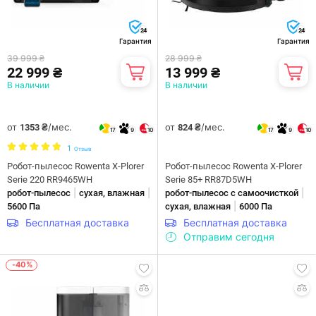
24
24
Гарантия
Гарантия
39 999 ₴
28 999 ₴
22 999 ₴
13 999 ₴
В наличии
В наличии
от
/мес.
от
/мес.
1353 ₴
824 ₴
17
9
10
17
9
10
1
Отзыв
Робот-пылесос Rowenta X-Plorer
Робот-пылесос Rowenta X-Plorer
Serie 220 RR9465WH
Serie 85+ RR87D5WH
|
|
|
робот-пылесос
сухая, влажная
робот-пылесос с самоочисткой
|
5600 Па
сухая, влажная
6000 Па
Бесплатная доставка
Бесплатная доставка
Отправим сегодня
-40%