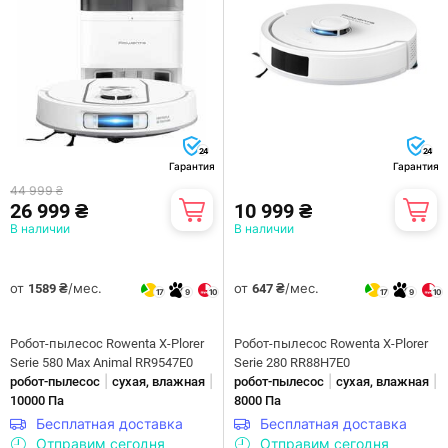
24
24
Гарантия
Гарантия
44 999 ₴
26 999 ₴
10 999 ₴
В наличии
В наличии
от
/мес.
от
/мес.
1589 ₴
647 ₴
17
9
10
17
9
10
Робот-пылесос Rowenta X-Plorer
Робот-пылесос Rowenta X-Plorer
Serie 580 Max Animal RR9547E0
Serie 280 RR88H7E0
|
|
|
|
робот-пылесос
сухая, влажная
робот-пылесос
сухая, влажная
10000 Па
8000 Па
Бесплатная доставка
Бесплатная доставка
Отправим сегодня
Отправим сегодня