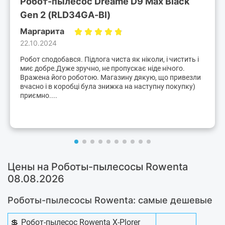
Робот-пылесос Dreame D9 Max Black
Gen 2 (RLD34GA-Bl)
Маргарита
22.10.2024
Робот сподобався. Підлога чиста як ніколи, і чистить і
миє добре.Дуже зручно, не пропускає ніде нічого.
Вражена його роботою. Магазину дякую, що привезли
вчасно і в коробці була знижка на наступну покупку)
приємно....
Цены на Роботы-пылесосы Rowenta
08.08.2026
Роботы-пылесосы Rowenta: самые дешевые
💲
Робот-пылесос Rowenta X-Plorer