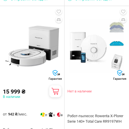
24
24
Гарантия
Гарантия
15 999 ₴
Нет в наличии
В наличии
от
/мес.
942 ₴
17
9
10
Робот-пылесос Rowenta X-Plorer
Serie 140+ Total Care RR9197WH