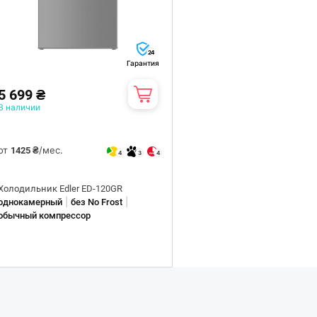
24
Гарантия
5 699 ₴
В наличии
от
/мес.
1425 ₴
4
3
4
Холодильник Edler ED-120GR
|
|
однокамерный
без No Frost
обычный компрессор