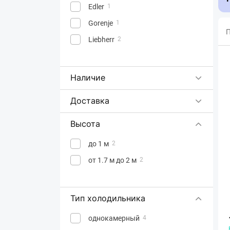
Edler
1
Gorenje
1
П
Liebherr
2
Наличие
Доставка
Высота
до 1 м
2
от 1.7 м до 2 м
2
Тип холодильника
однокамерный
4