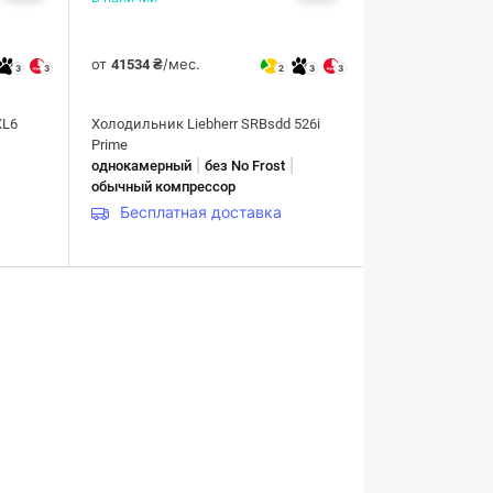
от
/мес.
41534 ₴
3
3
2
3
3
XL6
Холодильник Liebherr SRBsdd 526i
Prime
|
|
|
однокамерный
без No Frost
обычный компрессор
Бесплатная доставка