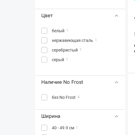
Цвет
белый
1
нержавеющая сталь
1
серебристый
1
серый
1
Наличие No Frost
без No Frost
4
Ширина
40 - 49.9 см
1