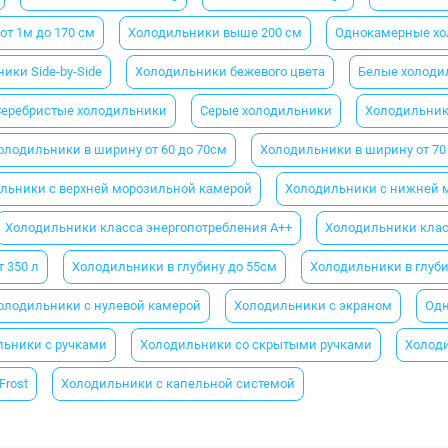
т 1м до 170 см
Холодильники выше 200 см
Однокамерные хо
ики Side-by-Side
Холодильники бежевого цвета
Белые холоди
Серебристые холодильники
Серые холодильники
Холодильник
олодильники в ширину от 60 до 70см
Холодильники в ширину от 70
льники с верхней морозильной камерой
Холодильники с нижней 
Холодильники класса энергопотребления A++
Холодильники клас
 350 л
Холодильники в глубину до 55см
Холодильники в глуби
олодильники с нулевой камерой
Холодильники с экраном
Одн
ьники с ручками
Холодильники со скрытыми ручками
Холод
Frost
Холодильники с капельной системой