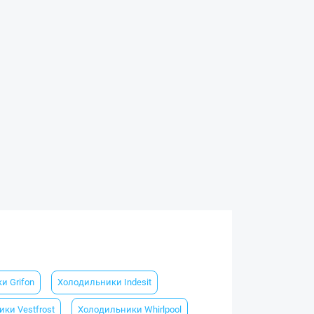
и Grifon
Холодильники Indesit
ки Vestfrost
Холодильники Whirlpool