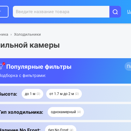
г
U
хника
Холодильники
зильной камеры
Популярные фильтры
П
Подборка с фильтрами:
Высота:
до 1 м
от 1.7 м до 2 м
2
2
Тип холодильника:
однокамерный
4
Наличие No Frost:
без No Frost
4