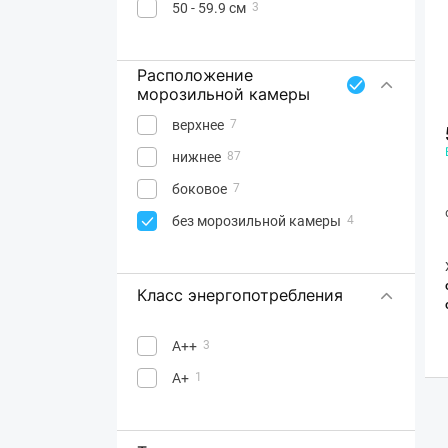
50 - 59.9 см
3
Расположение
морозильной камеры
верхнее
7
нижнее
87
боковое
7
без морозильной камеры
4
Класс энергопотребления
A++
3
A+
1