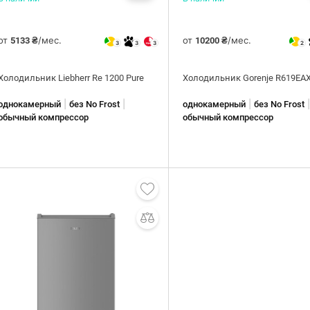
от
/мес.
от
/мес.
5133 ₴
10200 ₴
3
3
3
2
Холодильник Liebherr Re 1200 Pure
Холодильник Gorenje R619EA
|
|
|
однокамерный
без No Frost
однокамерный
без No Frost
обычный компрессор
обычный компрессор