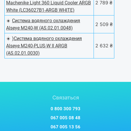
2 789 ₴
Machenike Light 360 Liquid Cooler ARGB
White (LC36027B1-ARGB WHITE)
☀️
Система водяного охлаждения
2 509 ₴
Alseye M240-W (AS.02.01.0048)
☀️
)Система водяного охлаждения
2 632 ₴
Alseye M240-PLUS-W II ARGB
(AS.02.01.0030)
Связаться
0 800 300 793
067 005 08 48
067 005 13 56