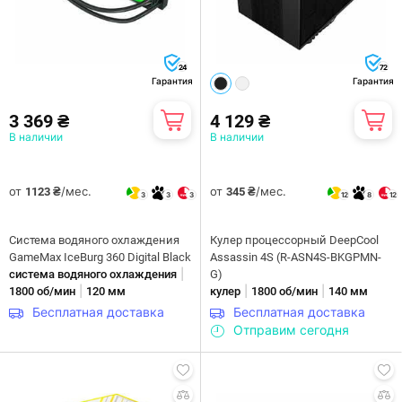
24
72
Гарантия
Гарантия
3 369 ₴
4 129 ₴
В наличии
В наличии
от
/мес.
от
/мес.
1123 ₴
345 ₴
3
3
3
12
8
12
Система водяного охлаждения
Кулер процессорный DeepCool
GameMax IceBurg 360 Digital Black
Assassin 4S (R-ASN4S-BKGPMN-
|
система водяного охлаждения
G)
|
|
|
1800 об/мин
120 мм
кулер
1800 об/мин
140 мм
Бесплатная доставка
Бесплатная доставка
Отправим сегодня