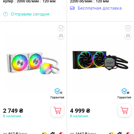
|
|
|
кулер
2000 об/мин
120 мм
2200 об/мин
120 мм
Бесплатная доставка
Отправим сегодня
72
36
Гарантия
Гарантия
2 749 ₴
4 999 ₴
В наличии
В наличии
от
/мес.
от
/мес.
917 ₴
1667 ₴