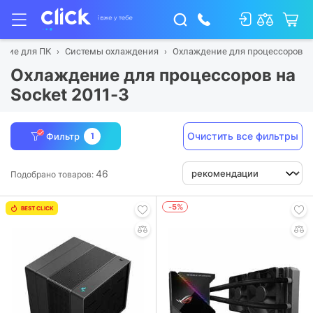
щие для ПК
Системы охлаждения
Охлаждение для процессоров
Охлаждение для процессоров на
Socket 2011-3
Очистить все фильтры
Фильтр
1
46
Подобрано товаров:
-5%
BEST CLICK