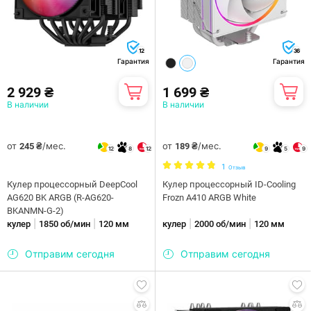
12
36
Гарантия
Гарантия
2 929 ₴
1 699 ₴
В наличии
В наличии
от
/мес.
от
/мес.
245 ₴
189 ₴
12
8
12
9
5
9
1
Отзыв
Кулер процессорный DeepCool
Кулер процессорный ID-Cooling
AG620 BK ARGB (R-AG620-
Frozn A410 ARGB White
BKANMN-G-2)
|
|
|
|
кулер
1850 об/мин
120 мм
кулер
2000 об/мин
120 мм
Отправим сегодня
Отправим сегодня