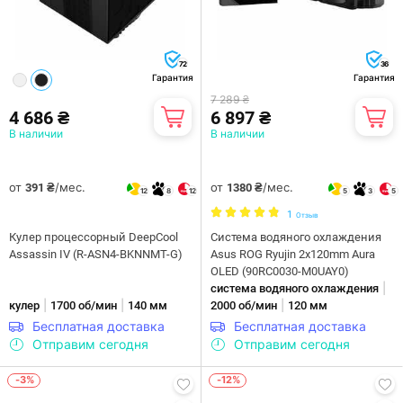
72
36
Гарантия
Гарантия
7 289 ₴
4 686 ₴
6 897 ₴
В наличии
В наличии
от
/мес.
от
/мес.
391 ₴
1380 ₴
12
8
12
5
3
5
1
Отзыв
Кулер процессорный DeepCool
Система водяного охлаждения
Assassin IV (R-ASN4-BKNNMT-G)
Asus ROG Ryujin 2x120mm Aura
OLED (90RC0030-M0UAY0)
|
система водяного охлаждения
|
|
|
кулер
1700 об/мин
140 мм
2000 об/мин
120 мм
Бесплатная доставка
Бесплатная доставка
Отправим сегодня
Отправим сегодня
-3%
-12%