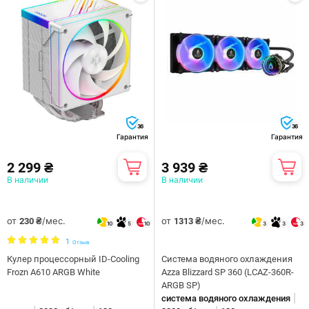
36
36
Гарантия
Гарантия
2 299 ₴
3 939 ₴
В наличии
В наличии
от
/мес.
от
/мес.
230 ₴
1313 ₴
10
5
10
3
3
3
1
Отзыв
Кулер процессорный ID-Cooling
Система водяного охлаждения
Frozn A610 ARGB White
Azza Blizzard SP 360 (LCAZ-360R-
ARGB SP)
|
система водяного охлаждения