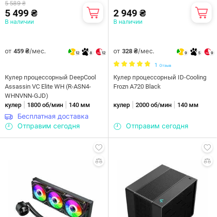
5 589 ₴
5 499 ₴
2 949 ₴
В наличии
В наличии
от
/мес.
от
/мес.
459 ₴
328 ₴
12
8
12
9
5
9
1
Отзыв
Кулер процессорный DeepCool
Кулер процессорный ID-Cooling
Assassin VC Elite WH (R-ASN4-
Frozn A720 Black
WHNVNN-GJD)
|
|
|
|
кулер
1800 об/мин
140 мм
кулер
2000 об/мин
140 мм
Бесплатная доставка
Отправим сегодня
Отправим сегодня