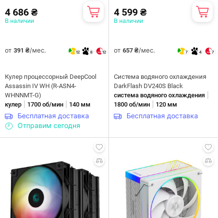
4 686 ₴
4 599 ₴
В наличии
В наличии
от
/мес.
от
/мес.
391 ₴
657 ₴
12
8
12
7
4
7
Кулер процессорный DeepCool
Система водяного охлаждения
Assassin IV WH (R-ASN4-
DarkFlash DV240S Black
|
WHNNMT-G)
система водяного охлаждения
|
|
|
кулер
1700 об/мин
140 мм
1800 об/мин
120 мм
Бесплатная доставка
Бесплатная доставка
Отправим сегодня