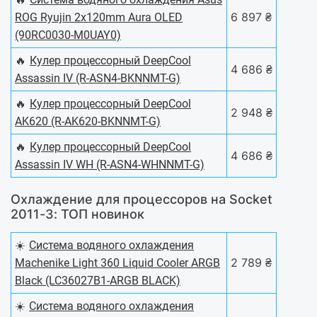
6 897 ₴
ROG Ryujin 2x120mm Aura OLED
(90RC0030-M0UAY0)
🔥
Кулер процессорный DeepCool
4 686 ₴
Assassin IV (R-ASN4-BKNNMT-G)
🔥
Кулер процессорный DeepCool
2 948 ₴
AK620 (R-AK620-BKNNMT-G)
🔥
Кулер процессорный DeepCool
4 686 ₴
Assassin IV WH (R-ASN4-WHNNMT-G)
Охлаждение для процессоров на Socket
2011-3: ТОП новинок
☀️
Система водяного охлаждения
2 789 ₴
Machenike Light 360 Liquid Cooler ARGB
Black (LC36027B1-ARGB BLACK)
☀️
Система водяного охлаждения