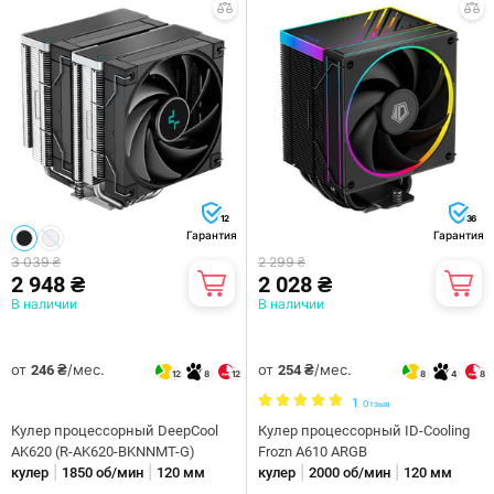
12
36
Гарантия
Гарантия
3 039 ₴
2 299 ₴
2 948 ₴
2 028 ₴
В наличии
В наличии
от
/мес.
от
/мес.
246 ₴
254 ₴
12
8
12
8
4
8
1
Отзыв
Кулер процессорный DeepCool
Кулер процессорный ID-Cooling
AK620 (R-AK620-BKNNMT-G)
Frozn A610 ARGB
|
|
|
|
кулер
1850 об/мин
120 мм
кулер
2000 об/мин
120 мм