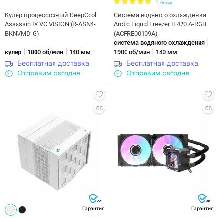
1
Отзыв
Кулер процессорный DeepCool
Система водяного охлаждения
Assassin IV VC VISION (R-ASN4-
Arctic Liquid Freezer II 420 A-RGB
BKNVMD-G)
(ACFRE00109A)
|
система водяного охлаждения
|
|
|
кулер
1800 об/мин
140 мм
1900 об/мин
140 мм
Бесплатная доставка
Бесплатная доставка
Отправим сегодня
Отправим сегодня
72
36
Гарантия
Гарантия