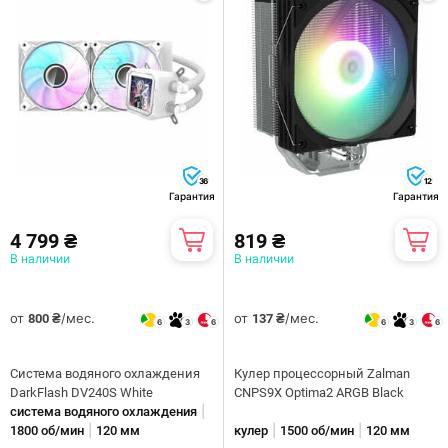
36
12
Гарантия
Гарантия
4 799 ₴
819 ₴
В наличии
В наличии
от
/мес.
от
/мес.
800 ₴
137 ₴
6
3
6
6
3
6
Система водяного охлаждения
Кулер процессорный Zalman
DarkFlash DV240S White
CNPS9X Optima2 ARGB Black
|
система водяного охлаждения
|
|
|
1800 об/мин
120 мм
кулер
1500 об/мин
120 мм