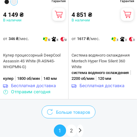
Гарантия
Гарантия
4 149 ₴
4 851 ₴
В наличии
В наличии
от
/мес.
от
/мес.
346 ₴
1617 ₴
12
8
12
3
3
3
Кулер процессорный DeepCool
Система водяного охлаждения
Assassin 4S White (R-ASN4S-
Montech Hyper Flow Silent 360
WHGPMN-G)
White
|
система водяного охлаждения
|
|
|
кулер
1800 об/мин
140 мм
2200 об/мин
120 мм
Бесплатная доставка
Бесплатная доставка
Отправим сегодня
Больше товаров
1
2