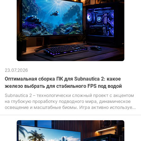
23.07.2026
Оптимальная сборка ПК для Subnautica 2: какое
железо выбрать для стабильного FPS под водой
Subnautica 2 – технологически сложный проект с акцентом
на глубокую проработку подводного мира, динамическое
освещение и масштабные биомы. Игра активно использует
современные графические эффекты: объемный свет,
сложный шейдеры воды, дальнюю прорисовку и высокую
плотность объектов, что прямо влияет на требования к
железу.