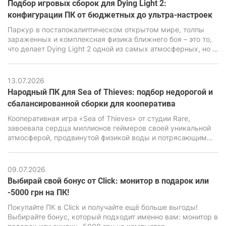
Подбор игровых сборок для Dying Light 2:
конфигурации ПК от бюджетных до ультра-настроек
Паркур в постапокалиптическом открытом мире, толпы
зараженных и комплексная физика ближнего боя – это то,
что делает Dying Light 2 одной из самых атмосферных, но в
то же время очень требовательных экшен-RPG последних
лет. В ее основе лежит движок C-Engine от студии Techland,
который за красивую картинку, продвинутую симуляцию и
13.07.2026
реалистичную физику требует повышенной
Народный ПК для Sea of Thieves: подбор недорогой и
производительности от ПК.
сбалансированной сборки для кооператива
Кооперативная игра «Sea of Thieves» от студии Rare,
завоевала сердца миллионов геймеров своей уникальной
атмосферой, продвинутой физикой воды и потрясающим
визуальным стилем. Но за внешне мультяшной графикой
имеется весьма мощный движок Unreal Engine 4,
способный нагрузить даже современные ПК, особенно
09.07.2026
бюджетного класса.
Выбирай свой бонус от Click: монитор в подарок или
-5000 грн на ПК!
Покупайте ПК в Click и получайте ещё больше выгоды!
Выбирайте бонус, который подходит именно вам: монитор в