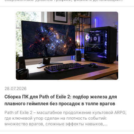
окружения. И если оригинал делал ставку на масштаб и
свободу, то обновленная версия Assassin's Creed Black Flag
Resynced усиливает визуальную составляющую:
переработанные текстуры, улучшенное освещение,
реалистичная вода и более «живой» открытый мир. Игра
перенесена на продвинутый движок Anvil с поддержкой
иллюминирования и трассировки лучей.
28.07.2026
Сборка ПК для Path of Exile 2: подбор железа для
плавного геймплея без просадок в толпе врагов
Path of Exile 2 – масштабное продолжение культовой ARPG,
где ключевой упор сделан на плотность событий:
множество врагов, сложные эффекты навыков,
динамическая система освещения и постоянные анимации.