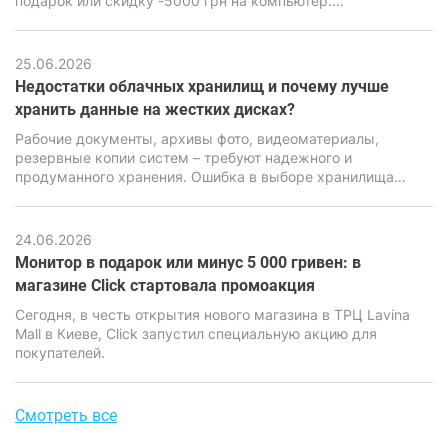
подарок или скидку -5000 грн на компьютер.
Воспользуйтесь акционным предложением и сделайте
свою покупку ещё выгоднее.
25.06.2026
Недостатки облачных хранилищ и почему лучше
хранить данные на жестких дисках?
Рабочие документы, архивы фото, видеоматериалы,
резервные копии систем – требуют надежного и
продуманного хранения. Ошибка в выборе хранилища
может привести к потере информации, серьезным
финансовым и репутационным последствиям. Именно
поэтому вопрос выбора между облачными сервисами и
24.06.2026
локальными накопителями стоит особенно остро.
Монитор в подарок или минус 5 000 гривен: в
магазине Click стартовала промоакция
Сегодня, в честь открытия нового магазина в ТРЦ Lavina
Mall в Киеве, Click запустил специальную акцию для
покупателей.
Смотреть все