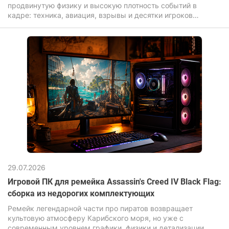
продвинутую физику и высокую плотность событий в
кадре: техника, авиация, взрывы и десятки игроков
одновременно нагружают компьютер для игр значительно
сильнее, чем большинство современных новинок.
29.07.2026
Игровой ПК для ремейка Assassin's Creed IV Black Flag:
сборка из недорогих комплектующих
Ремейк легендарной части про пиратов возвращает
культовую атмосферу Карибского моря, но уже с
современным уровнем графики, физики и детализации