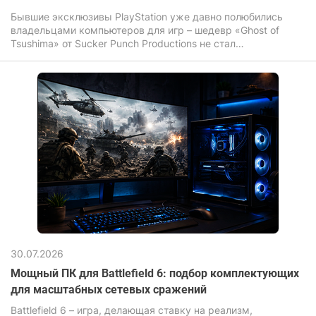
Бывшие эксклюзивы PlayStation уже давно полюбились
владельцами компьютеров для игр – шедевр «Ghost of
Tsushima» от Sucker Punch Productions не стал
исключением. Игра завораживает своими бескрайними
полями, летящими по ветру листьями сакуры и
неимоверной кинематографичностью динамичных
поединков на катанах.
30.07.2026
Мощный ПК для Battlefield 6: подбор комплектующих
для масштабных сетевых сражений
Battlefield 6 – игра, делающая ставку на реализм,