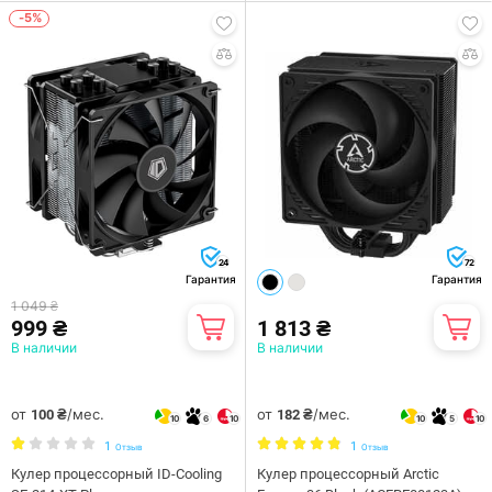
-5%
24
72
Гарантия
Гарантия
1 049 ₴
999 ₴
1 813 ₴
В наличии
В наличии
от
/мес.
от
/мес.
100 ₴
182 ₴
10
6
10
10
5
10
1
1
Отзыв
Отзыв
Кулер процессорный ID-Cooling
Кулер процессорный Arctic