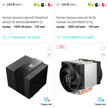
от
/мес.
от
/мес.
249 ₴
146 ₴
12
8
12
12
6
12
Кулер процессорный DeepCool
Кулер процессорный Arctic
AK620 (R-AK620-BKNNMT-G)
Freezer 36 (ACFRE00121A)
|
|
|
|
кулер
1850 об/мин
120 мм
кулер
1800 об/мин
120 мм
Отправим сегодня
Отправим сегодня
-18%
72
72
Гарантия
Гарантия