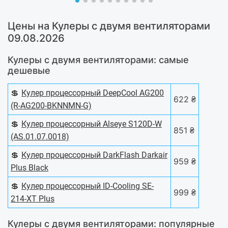
Цены на Кулеры с двумя вентиляторами
09.08.2026
Кулеры с двумя вентиляторами: самые
дешевые
💲
Кулер процессорный DeepCool AG200
622 ₴
(R-AG200-BKNNMN-G)
💲
Кулер процессорный Alseye S120D-W
851 ₴
(AS.01.07.0018)
💲
Кулер процессорный DarkFlash Darkair
959 ₴
Plus Black
💲
Кулер процессорный ID-Cooling SE-
999 ₴
214-XT Plus
Кулеры с двумя вентиляторами: популярные