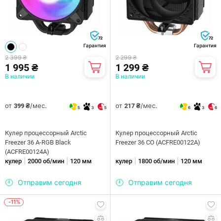
72
72
Гарантия
Гарантия
2 399 ₴
2 299 ₴
1 995 ₴
1 299 ₴
В наличии
В наличии
от
/мес.
от
/мес.
399 ₴
217 ₴
5
3
5
6
3
6
Кулер процессорный Arctic
Кулер процессорный Arctic
Freezer 36 A-RGB Black
Freezer 36 CO (ACFRE00122A)
(ACFRE00124A)
|
|
|
|
кулер
2000 об/мин
120 мм
кулер
1800 об/мин
120 мм
Отправим сегодня
Отправим сегодня
-11%