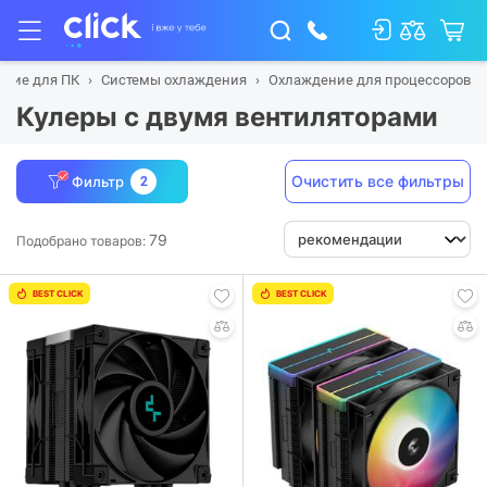
щие для ПК
Системы охлаждения
Охлаждение для процессоров
Кулеры с двумя вентиляторами
Очистить все фильтры
Фильтр
2
79
Подобрано товаров:
BEST CLICK
BEST CLICK