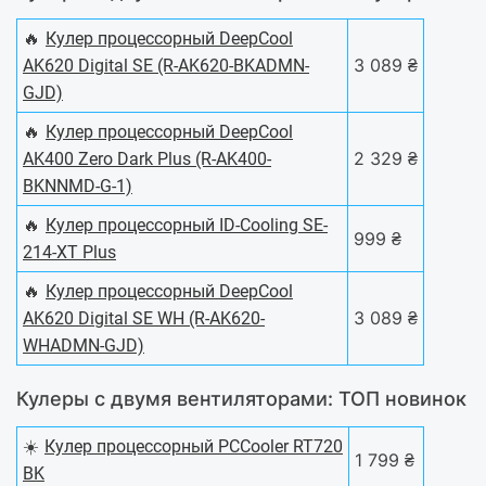
🔥
Кулер процессорный DeepCool
3 089 ₴
AK620 Digital SE (R-AK620-BKADMN-
GJD)
🔥
Кулер процессорный DeepCool
2 329 ₴
AK400 Zero Dark Plus (R-AK400-
BKNNMD-G-1)
🔥
Кулер процессорный ID-Cooling SE-
999 ₴
214-XT Plus
🔥
Кулер процессорный DeepCool
3 089 ₴
AK620 Digital SE WH (R-AK620-
WHADMN-GJD)
Кулеры с двумя вентиляторами: ТОП новинок
☀️
Кулер процессорный PCCooler RT720
1 799 ₴
BK