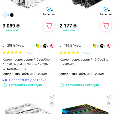
36
12
Гарантия
Гарантия
3 089 ₴
2 177 ₴
В наличии
В наличии
от
/мес.
от
/мес.
258 ₴
182 ₴
12
8
12
12
7
12
1
1
Отзыв
Отзыв
Кулер процессорный DeepCool
Кулер процессорный ID-Cooling
AK620 Digital SE WH (R-AK620-
SE-206-XT
WHADMN-GJD)
|
|
|
|
кулер
1850 об/мин
120 мм
кулер
1800 об/мин
120 мм
Бесплатная доставка
Отправим сегодня
Отправим сегодня