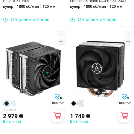
SE-214-XT Plus
Freezer 36 Black (ACFRE00123A)
|
|
|
|
кулер
1800 об/мин
120 мм
кулер
1800 об/мин
120 мм
Отправим сегодня
Отправим сегодня
12
72
Гарантия
Гарантия
3 039 ₴
2 979 ₴
1 749 ₴
В наличии
В наличии