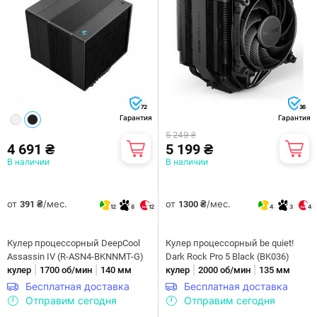
72
36
Гарантия
Гарантия
5 249 ₴
4 691 ₴
5 199 ₴
В наличии
В наличии
от
/мес.
от
/мес.
391 ₴
1300 ₴
12
8
12
4
3
4
Кулер процессорный DeepCool
Кулер процессорный be quiet!
Assassin IV (R-ASN4-BKNNMT-G)
Dark Rock Pro 5 Black (BK036)
|
|
|
|
кулер
1700 об/мин
140 мм
кулер
2000 об/мин
135 мм
Бесплатная доставка
Бесплатная доставка
Отправим сегодня
Отправим сегодня