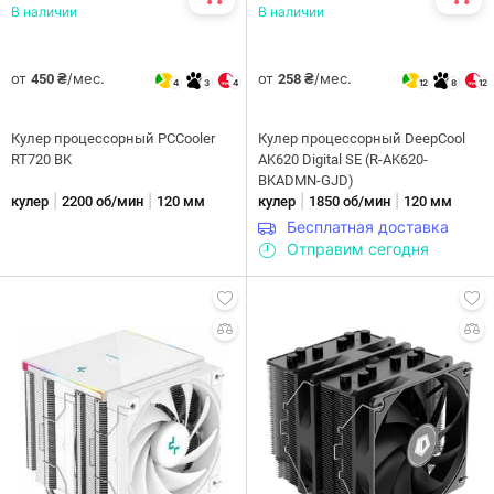
В наличии
В наличии
от
/мес.
от
/мес.
450 ₴
258 ₴
4
3
4
12
8
12
Кулер процессорный PCCooler
Кулер процессорный DeepCool
RT720 BK
AK620 Digital SE (R-AK620-
BKADMN-GJD)
|
|
|
|
кулер
2200 об/мин
120 мм
кулер
1850 об/мин
120 мм
Бесплатная доставка
Отправим сегодня