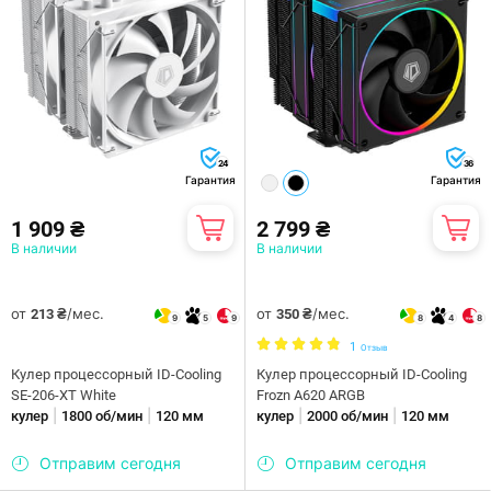
24
36
Гарантия
Гарантия
1 909 ₴
2 799 ₴
В наличии
В наличии
от
/мес.
от
/мес.
213 ₴
350 ₴
9
5
9
8
4
8
1
Отзыв
Кулер процессорный ID-Cooling
Кулер процессорный ID-Cooling
SE-206-XT White
Frozn A620 ARGB
|
|
|
|
кулер
1800 об/мин
120 мм
кулер
2000 об/мин
120 мм
Отправим сегодня
Отправим сегодня