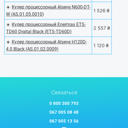
☀️
Кулер процессорный Alseye N600-DT-
1 526 ₴
W (AS.01.05.0010)
☀️
Кулер процессорный Enermax ETS-
2 557 ₴
TD60 Digital Black (ETS-TD60D)
☀️
Кулер процессорный Alseye H120D-
1 120 ₴
4.0 Black (AS.01.02.0009)
Связаться
0 800 300 793
067 005 08 48
067 005 13 56