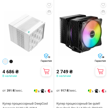
72
36
Гарантия
Гарантия
4 686 ₴
2 749 ₴
В наличии
В наличии
от
/мес.
от
/мес.
391 ₴
917 ₴
12
8
12
3
3
3
Кулер процессорный DeepCool
Кулер процессорный be quiet!