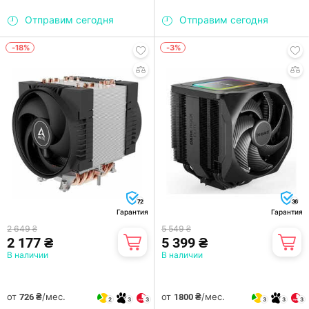
Отправим сегодня
Отправим сегодня
-18%
-3%
72
36
Гарантия
Гарантия
2 649 ₴
5 549 ₴
2 177 ₴
5 399 ₴
В наличии
В наличии
от
/мес.
от
/мес.
726 ₴
1800 ₴
2
3
3
3
3
3