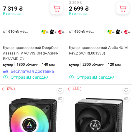
3 299 ₴
7 319 ₴
2 699 ₴
В наличии
В наличии
от
/мес.
от
/мес.
610 ₴
450 ₴
12
8
12
6
3
6
Кулер процессорный DeepCool
Кулер процессорный Arctic 4U-M
Assassin IV VC VISION (R-ASN4-
Rev.2 (ACFRE00133B)
BKNVMD-G)
|
|
|
|
кулер
1800 об/мин
140 мм
кулер
2300 об/мин
120 мм
Бесплатная доставка
Отправим сегодня
Отправим сегодня
-17%
-43%