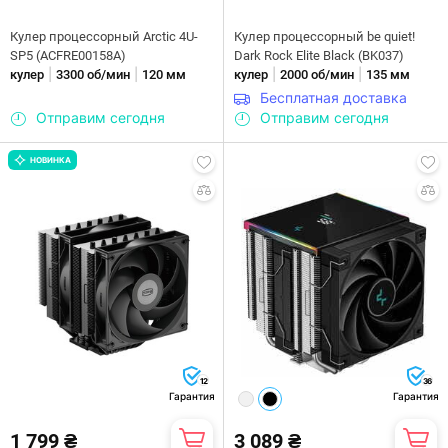
Кулер процессорный Arctic 4U-
Кулер процессорный be quiet!
SP5 (ACFRE00158A)
Dark Rock Elite Black (BK037)
|
|
|
|
кулер
3300 об/мин
120 мм
кулер
2000 об/мин
135 мм
Бесплатная доставка
Отправим сегодня
Отправим сегодня
НОВИНКА
12
36
Гарантия
Гарантия
1 799 ₴
3 089 ₴