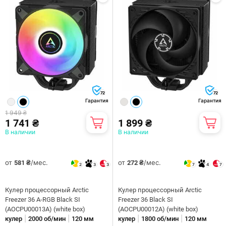
72
72
Гарантия
Гарантия
1 949 ₴
1 741 ₴
1 899 ₴
В наличии
В наличии
от
/мес.
от
/мес.
581 ₴
272 ₴
2
3
3
7
4
7
Кулер процессорный Arctic
Кулер процессорный Arctic
Freezer 36 A-RGB Black SI
Freezer 36 Black SI
(AOCPU00013A) (white box)
(AOCPU00012A) (white box)
|
|
|
|
кулер
2000 об/мин
120 мм
кулер
1800 об/мин
120 мм